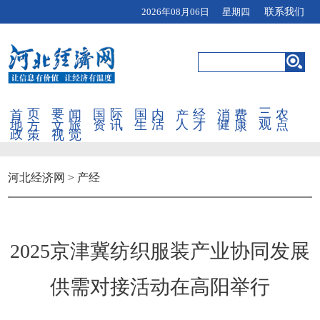
2026年08月06日 星期四
联系我们
首页
要闻
国际
国内
产经
消费
三农
地方
文旅
资讯
生活
人才
健康
观点
政策
视觉
河北经济网
>
产经
2025京津冀纺织服装产业协同发展
供需对接活动在高阳举行