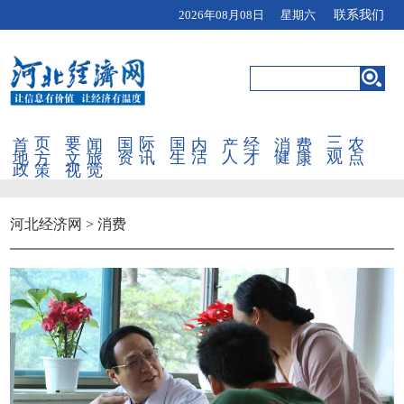
2026年08月08日 星期六
联系我们
首页
要闻
国际
国内
产经
消费
三农
地方
文旅
资讯
生活
人才
健康
观点
政策
视觉
河北经济网
>
消费