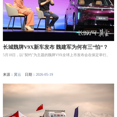
长城魏牌V9X新车发布 魏建军为何有三“怕”？
5月18日，以“契约”为主题的魏牌V9X全球上市发布会在保定举行。
来源：
冀云
日期：
2026-05-19