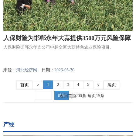
人保财险为邯郸永年大蒜提供3500万元风险保障
人保财险邯郸永年支公司中标全区大蒜特色农业保险项目。
来源：
河北经济网
日期：
2026-03-30
1
2
3
4
5
首页
尾页
<
>
跳转
返回首页
共200条 每页15条
产经