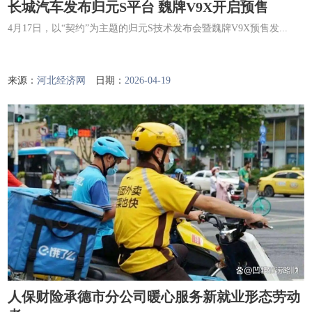
长城汽车发布归元S平台 魏牌V9X开启预售
4月17日，以“契约”为主题的归元S技术发布会暨魏牌V9X预售发...
来源：
河北经济网
日期：
2026-04-19
人保财险承德市分公司暖心服务新就业形态劳动