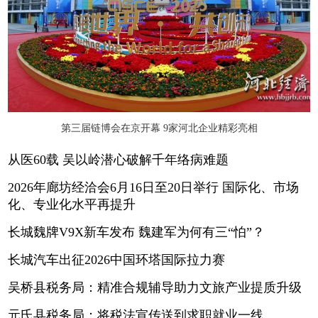
第三届链博会在京开幕 9家河北企业精彩亮相
从医60载 吴以岭潜心破解千年络病难题
2026年廊坊经洽会6月16日至20日举行 国际化、市场
化、专业化水平再提升
长城魏牌V9X新车发布 魏建军为何有三“怕”？
长城汽车出征2026中国环塔国际拉力赛
吴桥县税务局：精准合规辅导助力文旅产业提质升级
元氏县税务局：将税法宣传送到求职就业一线