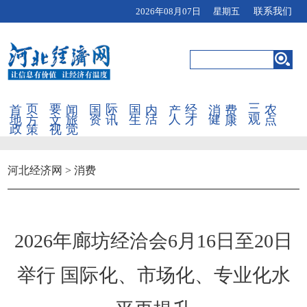
2026年08月07日 星期五
联系我们
首页
要闻
国际
国内
产经
消费
三农
地方
文旅
资讯
生活
人才
健康
观点
政策
视觉
河北经济网
>
消费
2026年廊坊经洽会6月16日至20日
举行 国际化、市场化、专业化水