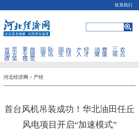
联系我们
首页
要闻
国际
国内
产经
消费
三农
地方
文旅
资讯
生活
人才
健康
观点
政策
视觉
河北经济网
>
产经
首台风机吊装成功！华北油田任丘
风电项目开启“加速模式”