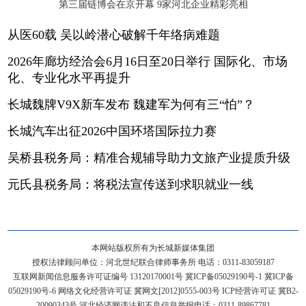
第三届链博会在京开幕 9家河北企业精彩亮相
从医60载 吴以岭潜心破解千年络病难题
2026年廊坊经洽会6月16日至20日举行 国际化、市场
化、专业化水平再提升
长城魏牌V9X新车发布 魏建军为何有三“怕”？
长城汽车出征2026中国环塔国际拉力赛
吴桥县税务局：精准合规辅导助力文旅产业提质升级
元氏县税务局：将税法宣传送到求职就业一线
本网站版权所有为长城新媒体集团
授权法律顾问单位：河北世纪联合律师事务所 电话：0311-83059187
互联网新闻信息服务许可证编号 13120170001号
冀ICP备05029190号-1
冀ICP备
05029190号-6
网络文化经营许可证 冀网文[2012]0555-003号 ICP经营许可证 冀B2-
20090343号 河北经济网违法和不良信息举报电话：0311-89867781