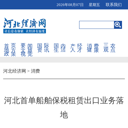
2026年08月07日 星期五
联系我们
首页
要闻
国际
国内
产经
消费
三农
地方
文旅
资讯
生活
人才
健康
观点
政策
视觉
河北经济网
>
消费
河北首单船舶保税租赁出口业务落
地