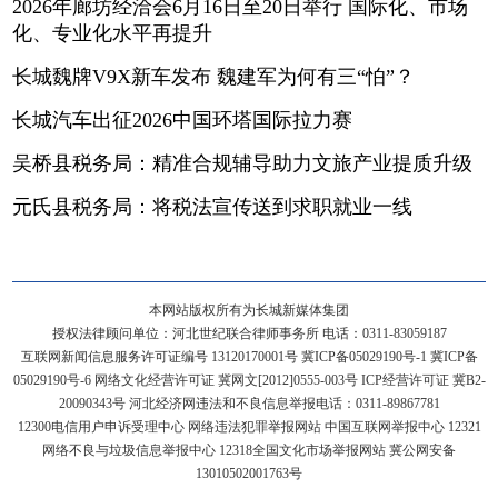
2026年廊坊经洽会6月16日至20日举行 国际化、市场
化、专业化水平再提升
长城魏牌V9X新车发布 魏建军为何有三“怕”？
长城汽车出征2026中国环塔国际拉力赛
吴桥县税务局：精准合规辅导助力文旅产业提质升级
元氏县税务局：将税法宣传送到求职就业一线
本网站版权所有为长城新媒体集团
授权法律顾问单位：河北世纪联合律师事务所 电话：0311-83059187
互联网新闻信息服务许可证编号 13120170001号
冀ICP备05029190号-1
冀ICP备
05029190号-6
网络文化经营许可证 冀网文[2012]0555-003号 ICP经营许可证 冀B2-
20090343号 河北经济网违法和不良信息举报电话：0311-89867781
12300电信用户申诉受理中心
网络违法犯罪举报网站
中国互联网举报中心
12321
网络不良与垃圾信息举报中心
12318全国文化市场举报网站
冀公网安备
13010502001763号