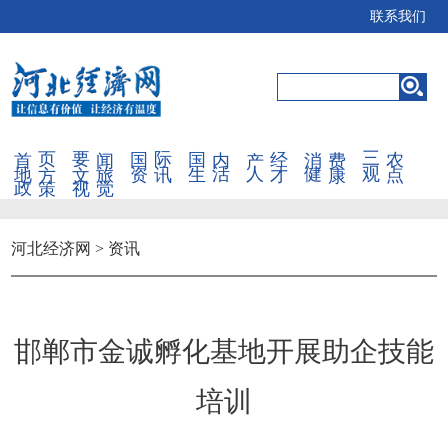
联系我们
首页
要闻
国际
国内
产经
消费
三农
地方
文旅
资讯
生活
人才
健康
观点
政策
视觉
河北经济网
>
资讯
邯郸市金诚孵化基地开展助企技能
培训