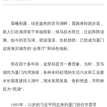
晨曦初露，绿意盎然的筼筜湖畔，晨跑者轻踏步道，
新人们在湖岸留下幸福剪影，候鸟掠水而过，泛起阵阵涟
漪。如今的筼筜湖，碧波荡漾、生机勃勃，已然成为厦门
这座海滨城市的“会客厅”和绿色地标。
而在四十多年前，这里却是另一番景象。当时，筼筜
湖尚为厦门内湾渔港，各种未经处理的生活污水和工业废
水长期直接排入湖中，湖水发黑发臭、鱼虾绝迹，市民称
其为“死湖”。
1985年，32岁的习近平同志来到厦门担任市委常