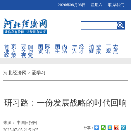
2026年08月08日 星期六
联系我们
首页
要闻
国际
国内
产经
消费
三农
地方
文旅
资讯
生活
人才
健康
观点
政策
视觉
河北经济网
>
爱学习
研习路：一份发展战略的时代回响
来源： 中国日报网
分享：
2025-07-05 21:51:05