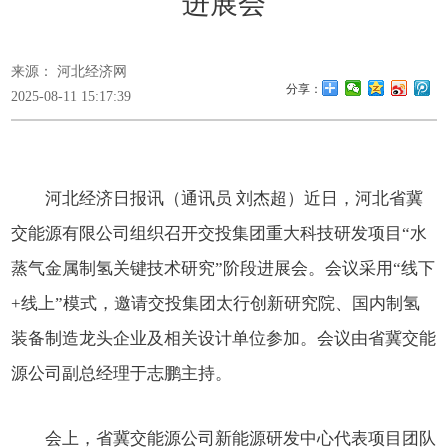
进展会
来源： 河北经济网
分享：
2025-08-11 15:17:39
河北经济日报讯（通讯员 刘杰超）
近日，河北省冀
交能源有限公司
组织召开交投集团
重大科技
研发项目
“水
蒸气金属制氢关键技术研究”
阶段进展会
。会议采用
“线下
+线上”模式，
邀请交投集团太行创新研究院、国内制氢
装备制造龙头
企业
及
相关
设计单位
参加
。
会议由省冀交能
源公司副总经理于志鹏主持
。
会上，
省冀交能源公司新能源研发中心
代表
项目团队