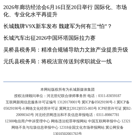
2026年廊坊经洽会6月16日至20日举行 国际化、市场
化、专业化水平再提升
长城魏牌V9X新车发布 魏建军为何有三“怕”？
长城汽车出征2026中国环塔国际拉力赛
吴桥县税务局：精准合规辅导助力文旅产业提质升级
元氏县税务局：将税法宣传送到求职就业一线
本网站版权所有为长城新媒体集团
授权法律顾问单位：河北世纪联合律师事务所 电话：0311-83059187
互联网新闻信息服务许可证编号 13120170001号
冀ICP备05029190号-1
冀ICP备
05029190号-6
网络文化经营许可证 冀网文[2012]0555-003号 ICP经营许可证 冀B2-
20090343号 河北经济网违法和不良信息举报电话：0311-89867781
12300电信用户申诉受理中心
网络违法犯罪举报网站
中国互联网举报中心
12321
网络不良与垃圾信息举报中心
12318全国文化市场举报网站
冀公网安备
13010502001763号