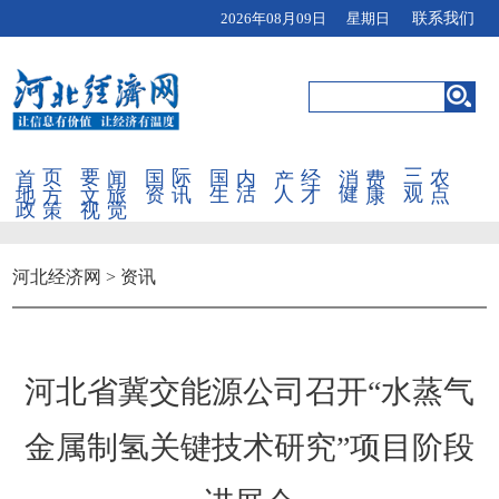
2026年08月09日 星期日
联系我们
首页
要闻
国际
国内
产经
消费
三农
地方
文旅
资讯
生活
人才
健康
观点
政策
视觉
河北经济网
>
资讯
河北省冀交能源公司召开“水蒸气
金属制氢关键技术研究”项目阶段