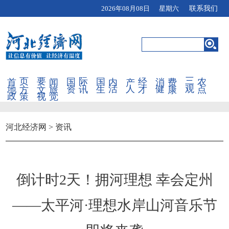
2026年08月08日 星期六
联系我们
首页
要闻
国际
国内
产经
消费
三农
地方
文旅
资讯
生活
人才
健康
观点
政策
视觉
河北经济网
>
资讯
倒计时2天！拥河理想 幸会定州
——太平河·理想水岸山河音乐节