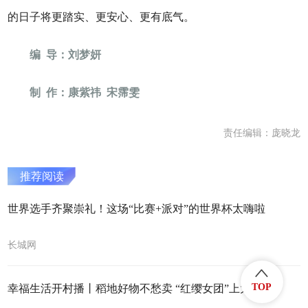
的日子将更踏实、更安心、更有底气。
编 导：刘梦妍
制 作：康紫祎 宋霈雯
责任编辑：庞晓龙
推荐阅读
世界选手齐聚崇礼！这场“比赛+派对”的世界杯太嗨啦
长城网
TOP
幸福生活开村播丨稻地好物不愁卖 “红缨女团”上大分！