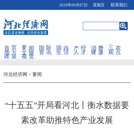
2026年08月07日 星期五
联系我们
首页
要闻
国际
国内
产经
消费
三农
地方
文旅
资讯
生活
人才
健康
观点
政策
视觉
河北经济网
>
要闻
“十五五”开局看河北丨衡水数据要
素改革助推特色产业发展