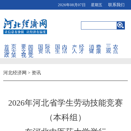
2026年08月07日 星期五
联系我们
首页
要闻
国际
国内
产经
消费
三农
地方
文旅
资讯
生活
人才
健康
观点
政策
视觉
河北经济网
>
资讯
2026年河北省学生劳动技能竞赛
（本科组）