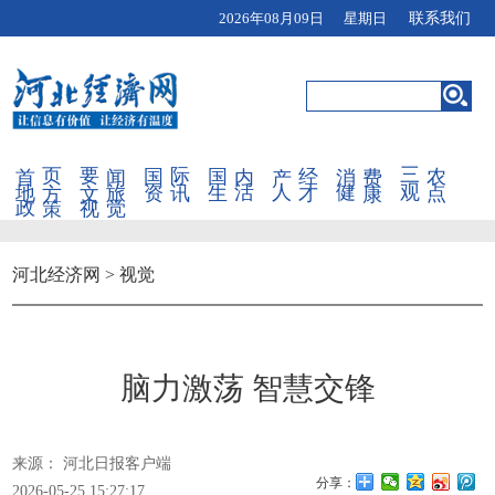
2026年08月09日 星期日
联系我们
首页
要闻
国际
国内
产经
消费
三农
地方
文旅
资讯
生活
人才
健康
观点
政策
视觉
河北经济网
>
视觉
脑力激荡 智慧交锋
来源： 河北日报客户端
分享：
2026-05-25 15:27:17