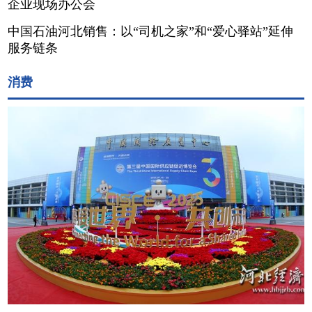
企业现场办公会
中国石油河北销售：以“司机之家”和“爱心驿站”延伸
服务链条
消费