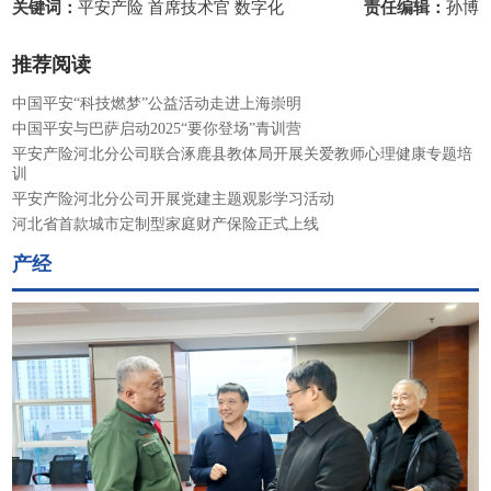
关键词：
平安产险 首席技术官 数字化
责任编辑：
孙博
推荐阅读
中国平安“科技燃梦”公益活动走进上海崇明
中国平安与巴萨启动2025“要你登场”青训营
平安产险河北分公司联合涿鹿县教体局开展关爱教师心理健康专题培
训
平安产险河北分公司开展党建主题观影学习活动
河北省首款城市定制型家庭财产保险正式上线
产经