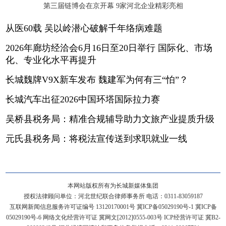
第三届链博会在京开幕 9家河北企业精彩亮相
从医60载 吴以岭潜心破解千年络病难题
2026年廊坊经洽会6月16日至20日举行 国际化、市场
化、专业化水平再提升
长城魏牌V9X新车发布 魏建军为何有三“怕”？
长城汽车出征2026中国环塔国际拉力赛
吴桥县税务局：精准合规辅导助力文旅产业提质升级
元氏县税务局：将税法宣传送到求职就业一线
本网站版权所有为长城新媒体集团
授权法律顾问单位：河北世纪联合律师事务所 电话：0311-83059187
互联网新闻信息服务许可证编号 13120170001号
冀ICP备05029190号-1
冀ICP备
05029190号-6
网络文化经营许可证 冀网文[2012]0555-003号 ICP经营许可证 冀B2-