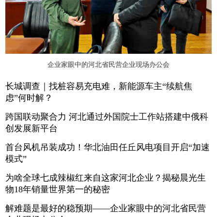
企业家眼中的河北省民营企业现场办公会
长城调查｜找桩容易充电难，新能源车主“续航焦
虑”何时解？
跨国联动聚合力 河北通过外国院士工作站搭建中俄科
创发展新平台
首台风机吊装成功！华北油田任丘风电项目开启“加速
模式”
为啥全球七成辣椒红来自这家河北企业？揭秘晨光生
物18年销量世界第一的秘密
解难题是最好的稳预期——企业家眼中的河北省民营