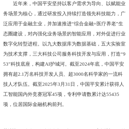
近年来，中国平安坚持以客户需求为导向、以赋能业
务场景为核心，通过研发投入持续打造领先科技能力，广
泛应用于金融主业，并加速推进“综合金融+医疗养老”生
态圈建设，对内强化业务场景的智能应用，对外促进行业
数字化转型进程。以九大数据库为数据基础，五大实验室
为技术支撑，三大科技公司服务科技开发与应用，打造“9
53”科技底座，构建AI护城河。截至2024年底，中国平安
拥有超2.1万名科技开发人员、超3000名科学家的一流科
技人才队伍。截至2025年3月31日，中国平安累计获得人
工智能国内外竞赛冠军45项，专利申请数累计达55435
项，位居国际金融机构前列。