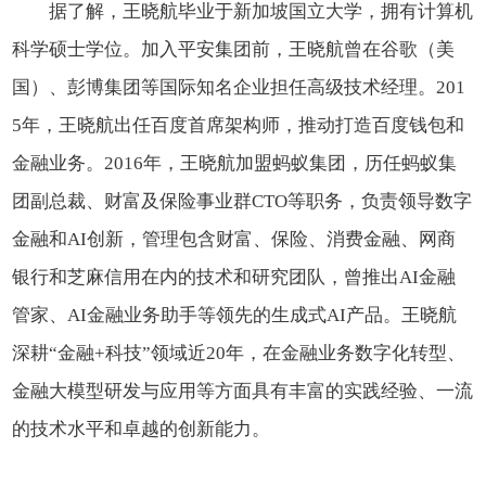
据了解，王晓航毕业于新加坡国立大学，拥有计算机
科学硕士学位。加入平安集团前，王晓航曾在谷歌（美
国）、彭博集团等国际知名企业担任高级技术经理。201
5年，王晓航出任百度首席架构师，推动打造百度钱包和
金融业务。2016年，王晓航加盟蚂蚁集团，历任蚂蚁集
团副总裁、财富及保险事业群CTO等职务，负责领导数字
金融和AI创新，管理包含财富、保险、消费金融、网商
银行和芝麻信用在内的技术和研究团队，曾推出AI金融
管家、AI金融业务助手等领先的生成式AI产品。王晓航
深耕“金融+科技”领域近20年，在金融业务数字化转型、
金融大模型研发与应用等方面具有丰富的实践经验、一流
的技术水平和卓越的创新能力。