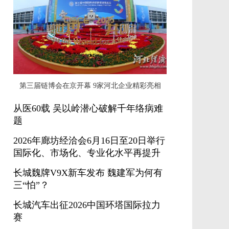
第三届链博会在京开幕 9家河北企业精彩亮相
从医60载 吴以岭潜心破解千年络病难
题
2026年廊坊经洽会6月16日至20日举行
国际化、市场化、专业化水平再提升
长城魏牌V9X新车发布 魏建军为何有
三“怕”？
长城汽车出征2026中国环塔国际拉力
赛