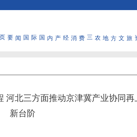
首页
要闻
国际
国内
产经
消费
三农
地方
文旅
程 河北三方面推动京津冀产业协同再
新台阶