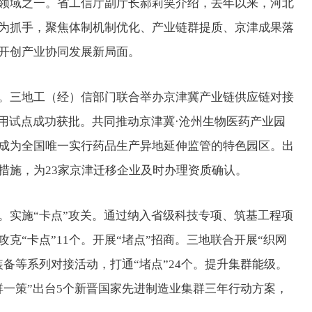
域之一。省工信厅副厅长郝莉笑介绍，去年以来，河北
为抓手，聚焦体制机制优化、产业链群提质、京津成果落
开创产业协同发展新局面。
三地工（经）信部门联合举办京津冀产业链供应链对接
应用试点成功获批。共同推动京津冀·沧州生物医药产业园
成为全国唯一实行药品生产异地延伸监管的特色园区。出
措施，为23家京津迁移企业及时办理资质确认。
实施“卡点”攻关。通过纳入省级科技专项、筑基工程项
克“卡点”11个。开展“堵点”招商。三地联合开展“织网
备等系列对接活动，打通“堵点”24个。提升集群能级。
群一策”出台5个新晋国家先进制造业集群三年行动方案，