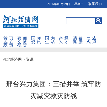
2026年08月09日 星期日
联系我们
首页
要闻
国际
国内
产经
消费
三农
地方
文旅
资讯
生活
人才
健康
观点
政策
视觉
河北经济网
>
资讯
邢台兴力集团：三措并举 筑牢防
灾减灾救灾防线