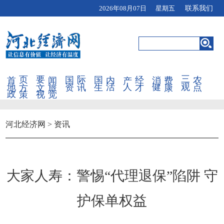
2026年08月07日 星期五
联系我们
首页
要闻
国际
国内
产经
消费
三农
地方
文旅
资讯
生活
人才
健康
观点
政策
视觉
河北经济网
>
资讯
大家人寿：警惕“代理退保”陷阱 守
护保单权益